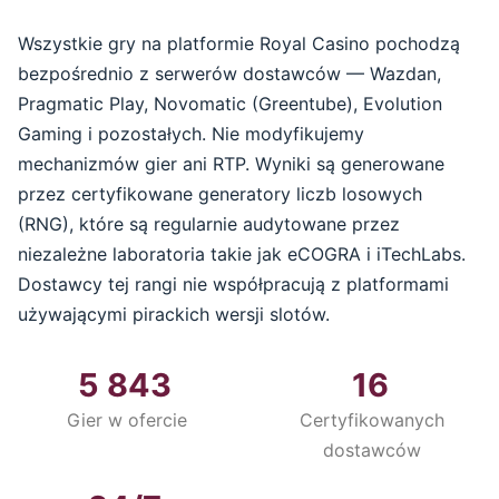
Wszystkie gry na platformie Royal Casino pochodzą
bezpośrednio z serwerów dostawców — Wazdan,
Pragmatic Play, Novomatic (Greentube), Evolution
Gaming i pozostałych. Nie modyfikujemy
mechanizmów gier ani RTP. Wyniki są generowane
przez certyfikowane generatory liczb losowych
(RNG), które są regularnie audytowane przez
niezależne laboratoria takie jak eCOGRA i iTechLabs.
Dostawcy tej rangi nie współpracują z platformami
używającymi pirackich wersji slotów.
5 843
16
Gier w ofercie
Certyfikowanych
dostawców