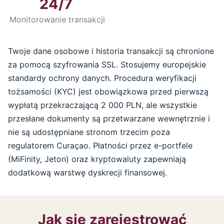
24/7
Monitorowanie transakcji
Twoje dane osobowe i historia transakcji są chronione
za pomocą szyfrowania SSL. Stosujemy europejskie
standardy ochrony danych. Procedura weryfikacji
tożsamości (KYC) jest obowiązkowa przed pierwszą
wypłatą przekraczającą 2 000 PLN, ale wszystkie
przesłane dokumenty są przetwarzane wewnętrznie i
nie są udostępniane stronom trzecim poza
regulatorem Curaçao. Płatności przez e-portfele
(MiFinity, Jeton) oraz kryptowaluty zapewniają
dodatkową warstwę dyskrecji finansowej.
Jak się zarejestrować