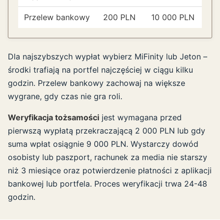
Przelew bankowy
200 PLN
10 000 PLN
Dla najszybszych wypłat wybierz MiFinity lub Jeton –
środki trafiają na portfel najczęściej w ciągu kilku
godzin. Przelew bankowy zachowaj na większe
wygrane, gdy czas nie gra roli.
Weryfikacja tożsamości
jest wymagana przed
pierwszą wypłatą przekraczającą 2 000 PLN lub gdy
suma wpłat osiągnie 9 000 PLN. Wystarczy dowód
osobisty lub paszport, rachunek za media nie starszy
niż 3 miesiące oraz potwierdzenie płatności z aplikacji
bankowej lub portfela. Proces weryfikacji trwa 24-48
godzin.