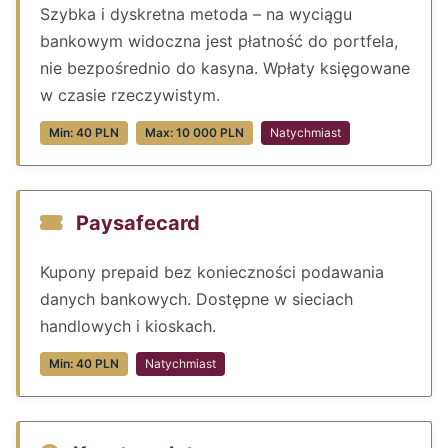
Szybka i dyskretna metoda – na wyciągu
bankowym widoczna jest płatność do portfela,
nie bezpośrednio do kasyna. Wpłaty księgowane
w czasie rzeczywistym.
Min: 40 PLN
Max: 10 000 PLN
Natychmiast
Paysafecard
Kupony prepaid bez konieczności podawania
danych bankowych. Dostępne w sieciach
handlowych i kioskach.
Min: 40 PLN
Natychmiast