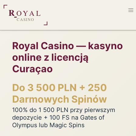
R
OYAL
CASINO
Royal Casino — kasyno
online z licencją
Curaçao
Do 3 500 PLN + 250
Darmowych Spinów
100% do 1 500 PLN przy pierwszym
depozycie + 100 FS na Gates of
Olympus lub Magic Spins