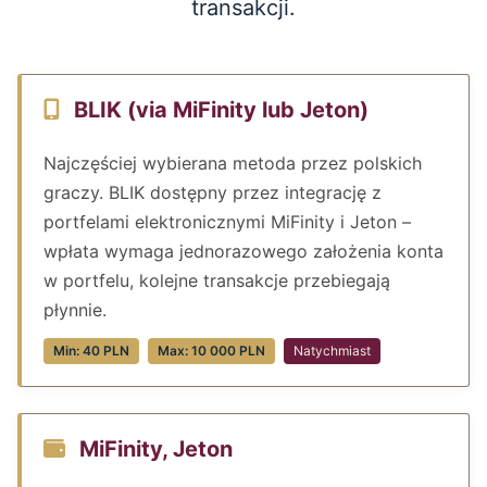
transakcji.
BLIK (via MiFinity lub Jeton)
Najczęściej wybierana metoda przez polskich
graczy. BLIK dostępny przez integrację z
portfelami elektronicznymi MiFinity i Jeton –
wpłata wymaga jednorazowego założenia konta
w portfelu, kolejne transakcje przebiegają
płynnie.
Min: 40 PLN
Max: 10 000 PLN
Natychmiast
MiFinity, Jeton