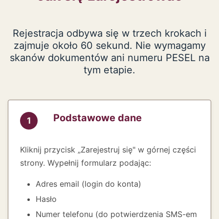
Rejestracja odbywa się w trzech krokach i
zajmuje około 60 sekund. Nie wymagamy
skanów dokumentów ani numeru PESEL na
tym etapie.
Podstawowe dane
1
Kliknij przycisk „Zarejestruj się" w górnej części
strony. Wypełnij formularz podając:
Adres email (login do konta)
Hasło
Numer telefonu (do potwierdzenia SMS-em