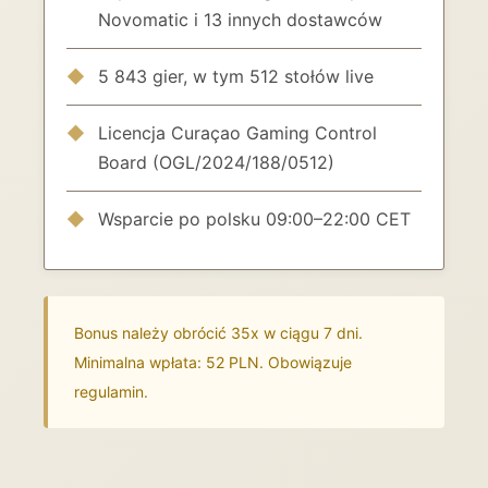
Novomatic i 13 innych dostawców
5 843 gier, w tym 512 stołów live
Licencja Curaçao Gaming Control
Board (OGL/2024/188/0512)
Wsparcie po polsku 09:00–22:00 CET
Bonus należy obrócić 35x w ciągu 7 dni.
Minimalna wpłata: 52 PLN. Obowiązuje
regulamin.