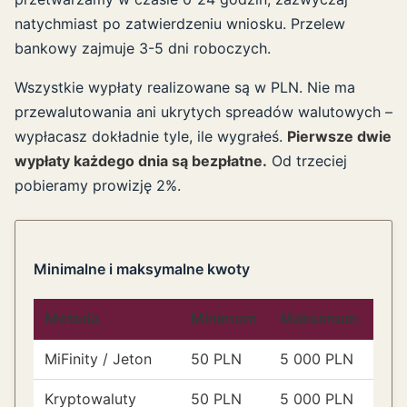
natychmiast po zatwierdzeniu wniosku. Przelew
bankowy zajmuje 3-5 dni roboczych.
Wszystkie wypłaty realizowane są w PLN. Nie ma
przewalutowania ani ukrytych spreadów walutowych –
wypłacasz dokładnie tyle, ile wygrałeś.
Pierwsze dwie
wypłaty każdego dnia są bezpłatne.
Od trzeciej
pobieramy prowizję 2%.
Minimalne i maksymalne kwoty
Metoda
Minimum
Maksimum
MiFinity / Jeton
50 PLN
5 000 PLN
Kryptowaluty
50 PLN
5 000 PLN